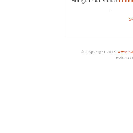
Honigfahrrad einfach
mitma
S
© Copyright 2015
www.ho
Webvorl