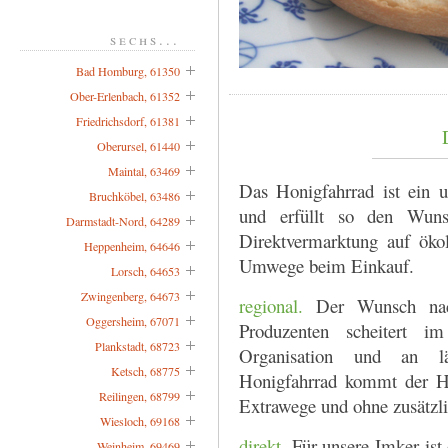
sechs...
Bad Homburg, 61350
Ober-Erlenbach, 61352
Friedrichsdorf, 61381
Oberursel, 61440
Maintal, 63469
Das Honigfahrrad ist ein u
Bruchköbel, 63486
und erfüllt so den Wuns
Darmstadt-Nord, 64289
Direktvermarktung auf öko
Heppenheim, 64646
Umwege beim Einkauf.
Lorsch, 64653
Zwingenberg, 64673
regional.
Der Wunsch nach
Oggersheim, 67071
Produzenten scheitert i
Plankstadt, 68723
Organisation und an l
Ketsch, 68775
Honigfahrrad kommt der H
Reilingen, 68799
Extrawege und ohne zusätzl
Wiesloch, 69168
direkt.
Für unsere Imker ist
Weinheim, 69469