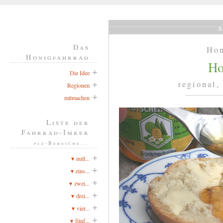
Das
Hon
Honigfahrrad
Ho
Die Idee
regional,
Regionen
mitmachen
Liste der
Fahrrad-Imker
plz-Bereiche...
▾ null...
▾ eins...
▾ zwei...
▾ drei...
▾ vier...
▾ fünf...